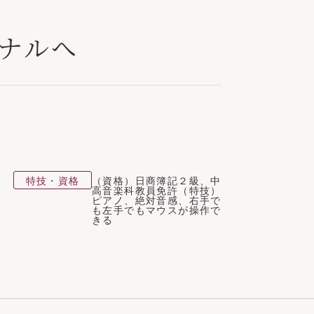
ナルへ
特技・資格
（資格）日商簿記２級、中
高音楽科教員免許（特技）
ピアノ、絶対音感、右手で
も左手でもマウスが操作で
きる