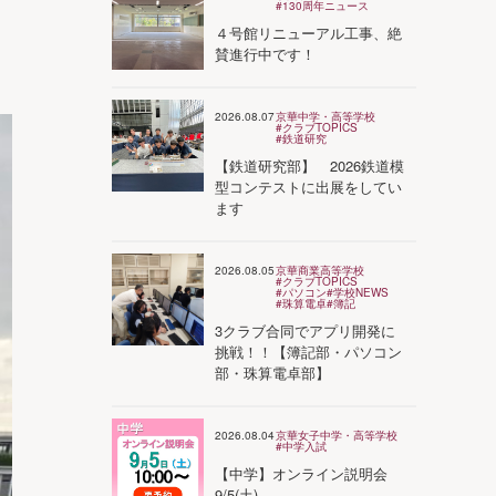
#130周年ニュース
４号館リニューアル工事、絶
賛進行中です！
2026.08.07
京華中学・高等学校
#クラブTOPICS
#鉄道研究
【鉄道研究部】 2026鉄道模
型コンテストに出展をしてい
ます
2026.08.05
京華商業高等学校
#クラブTOPICS
#パソコン
#学校NEWS
#珠算電卓
#簿記
3クラブ合同でアプリ開発に
挑戦！！【簿記部・パソコン
部・珠算電卓部】
2026.08.04
京華女子中学・高等学校
#中学入試
【中学】オンライン説明会
9/5(土)