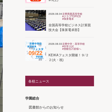
2026.08.04
京華商業高等学校
#クラブTOPICS
#珠算電卓
全国高等学校ビジネス計算競
技大会【珠算電卓部】
2026.08.03
京華中学・高等学校
#中学入試
#受験生の皆様へ
KEIKAフェスタ開催！９/２
２(火・祝)
各校ニュース
学園総合
図書館からのお知らせ