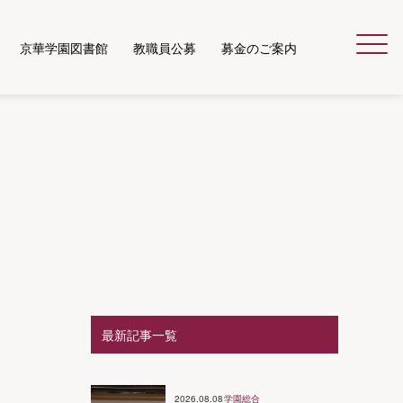
京華学園図書館
教職員公募
募金のご案内
Menu
最新記事一覧
2026.08.08
学園総合